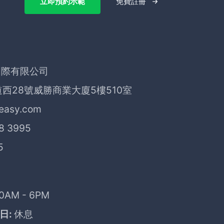
立即預約示範
免費註冊
際有限公司
西28號威勝商業大廈5樓510室
easy.com
8 3995
5
0AM - 6PM
日:
休息