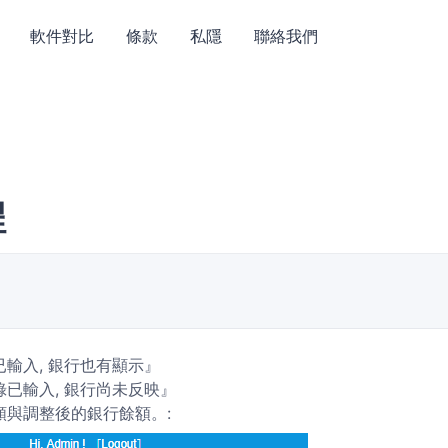
軟件對比
條款
私隱
聯絡我們
程
輸入, 銀行也有顯示』
已輸入, 銀行尚未反映』
額與調整後的銀行餘額。
: