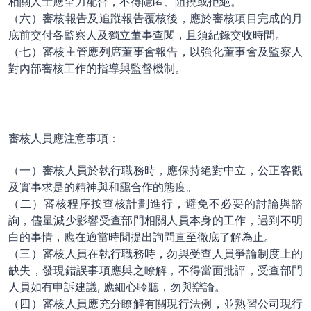
相關人士應全力配合，不得隱匿、阻撓或拒絕。
（六）審核報告及追蹤報告覆核後，應於審核項目完成的月
底前交付各監察人及獨立董事查閱，且須紀錄交收時間。
（七）審核主管應列席董事會報告，以強化董事會及監察人
對內部審核工作的指導與監督機制。
審核人員應注意事項：
（一）審核人員於執行職務時，應保持絕對中立，公正客觀
及實事求是的精神與和靄合作的態度。
（二）審核程序按查核計劃進行，避免不必要的討論與諮
詢，儘量減少影響受查部門相關人員本身的工作，遇到不明
白的事情，應在適當時間提出詢問直至徹底了解為止。
（三）審核人員在執行職務時，勿與受查人員爭論制度上的
缺失，發現錯誤事項應與之瞭解，不得當面批評，受查部門
人員如有申訴建議, 應細心聆聽，勿與辯論。
（四）審核人員應充分瞭解有關現行法例，並熟習公司現行